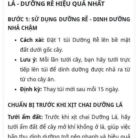
LÁ - DƯỠNG RỄ HIỆU QUẢ NHẤT
BƯỚC 1: SỬ DỤNG DƯỠNG RỄ - DINH DƯỠNG
NHẢ CHẬM
Cách xài:
Đặt 1 túi Dưỡng Rễ lên bề mặt
đất dưới gốc cây.
Lưu ý:
Mỗi lần tưới cây, bạn hãy tưới trực
tiếp lên túi để dinh dưỡng được nhả ra từ
từ cho cây ăn.
Định kỳ:
Thay túi mới sau mỗi 15 ngày.
CHUẨN BỊ TRƯỚC KHI XỊT CHAI DƯỠNG LÁ
Tưới ẩm đất:
Trước khi xịt chai Dưỡng Lá, hãy
tưới ẩm đất để cây mở khí khổng ở lá, giúp việc
hấp thụ dinh dưỡng trở nên nhanh và hiệu quả