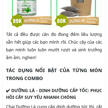
Tất cả đều được cân đo đong đếm liều lượng
sẵn hết giúp các bạn mình rồi. Chúc cây của các
bạn mình luôn luôn mướt rượt và sinh trưởng
ầm ầm, nghen!
TÁC DỤNG NỔI BẬT CỦA TỪNG MÓN
TRONG COMBO
✔️ DƯỠNG LÁ - DINH DƯỠNG CẤP TỐC: PHỤC
HỒI CÂY SUY YẾU NHANH CHÓNG
Chai Dưỡng Lá cung cấp dinh dưỡng tức thì, rất