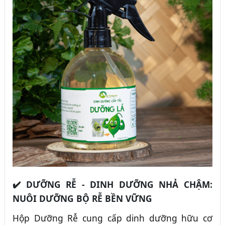
✔️ DƯỠNG RỄ - DINH DƯỠNG NHẢ CHẬM:
NUÔI DƯỠNG BỘ RỄ BỀN VỮNG
Hộp Dưỡng Rễ cung cấp dinh dưỡng hữu cơ