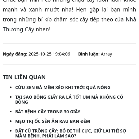
mạnh và xanh mướt nha! Hẹn gặp lại bạn mình
trong những bí kíp chăm sóc cây tiếp theo của
Nhà
Thương Cây
nhen!
Ngày đăng:
2025-10-25 19:04:06
Bình luận:
Array
TIN LIÊN QUAN
CỨU SEN ĐÁ MỀM XÈO KHI TRỜI QUÁ NÓNG
TẠI SAO BÔNG GIẤY RA LÁ TỐT UM MÀ KHÔNG CÓ
BÔNG
BẮT BỆNH CÂY TRONG 30 GIÂY
MẸO TRỊ ỐC SÊN ĂN RAU BAN ĐÊM
ĐẤT CŨ TRỒNG CÂY: BỎ ĐI THÌ CỰC, GIỮ LẠI THÌ SỢ
MẦM BỆNH. PHẢI LÀM SAO?