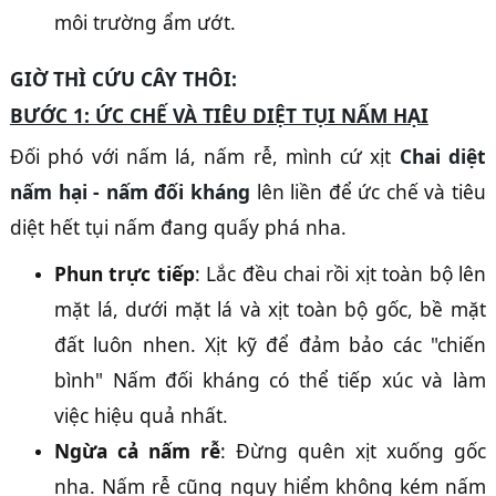
môi trường ẩm ướt.
GIỜ THÌ CỨU CÂY THÔI:
BƯỚC 1: ỨC CHẾ VÀ TIÊU DIỆT TỤI NẤM HẠI
Đối phó với nấm lá, nấm rễ, mình cứ xịt
Chai diệt
nấm hại - nấm đối kháng
lên liền để ức chế và tiêu
diệt hết tụi nấm đang quấy phá nha.
Phun trực tiếp
: Lắc đều chai rồi xịt toàn bộ lên
mặt lá, dưới mặt lá và xịt toàn bộ gốc, bề mặt
đất luôn nhen. Xịt kỹ để đảm bảo các "chiến
bình" Nấm đối kháng có thể tiếp xúc và làm
việc hiệu quả nhất.
Ngừa cả nấm rễ
: Đừng quên xịt xuống gốc
nha. Nấm rễ cũng nguy hiểm không kém nấm