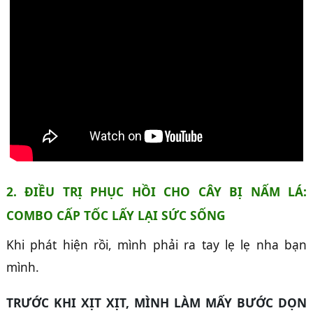
2. ĐIỀU TRỊ PHỤC HỒI CHO CÂY BỊ NẤM LÁ:
COMBO CẤP TỐC LẤY LẠI SỨC SỐNG
Khi phát hiện rồi, mình phải ra tay lẹ lẹ nha bạn
mình.
TRƯỚC KHI XỊT XỊT, MÌNH LÀM MẤY BƯỚC DỌN