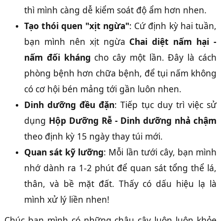
thì mình càng dễ kiểm soát độ ẩm hơn nhen.
Tạo thói quen "xịt ngừa"
: Cứ định kỳ hai tuần,
bạn mình nên xịt ngừa
Chai diệt nấm hại -
nấm đối kháng
cho cây một lần. Đây là cách
phòng bệnh hơn chữa bệnh, để tụi nấm không
có cơ hội bén mảng tới gần luôn nhen.
Dinh dưỡng đều đặn
: Tiếp tục duy trì việc sử
dụng
Hộp Dưỡng Rễ - Dinh dưỡng nhả chậm
theo định kỳ 15 ngày thay túi mới.
Quan sát kỹ lưỡng
: Mỗi lần tưới cây, bạn mình
nhớ dành ra 1-2 phút để quan sát tổng thể lá,
thân, và bề mặt đất. Thấy có dấu hiệu lạ là
mình xử lý liền nhen!
Chúc bạn mình có những chậu cây luôn luôn khỏe