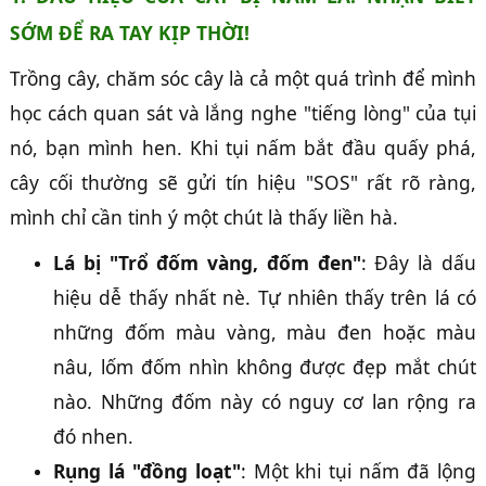
SỚM ĐỂ RA TAY KỊP THỜI!
Trồng cây, chăm sóc cây là cả một quá trình để mình
học cách quan sát và lắng nghe "tiếng lòng" của tụi
nó, bạn mình hen. Khi tụi nấm bắt đầu quấy phá,
cây cối thường sẽ gửi tín hiệu "SOS" rất rõ ràng,
mình chỉ cần tinh ý một chút là thấy liền hà.
Lá bị "Trổ đốm vàng, đốm đen"
: Đây là dấu
hiệu dễ thấy nhất nè. Tự nhiên thấy trên lá có
những đốm màu vàng, màu đen hoặc màu
nâu, lốm đốm nhìn không được đẹp mắt chút
nào. Những đốm này có nguy cơ lan rộng ra
đó nhen.
Rụng lá "đồng loạt"
: Một khi tụi nấm đã lộng