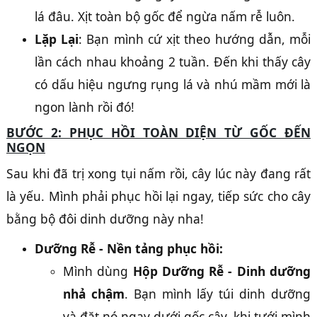
lá đâu. Xịt toàn bộ gốc để ngừa nấm rễ luôn.
Lặp Lại
: Bạn mình cứ xịt theo hướng dẫn, mỗi
lần cách nhau khoảng 2 tuần. Đến khi thấy cây
có dấu hiệu ngưng rụng lá và nhú mầm mới là
ngon lành rồi đó!
BƯỚC 2: PHỤC HỒI TOÀN DIỆN TỪ GỐC ĐẾN
NGỌN
Sau khi đã trị xong tụi nấm rồi, cây lúc này đang rất
là yếu. Mình phải phục hồi lại ngay, tiếp sức cho cây
bằng bộ đôi dinh dưỡng này nha!
Dưỡng Rễ - Nền tảng phục hồi:
Mình dùng
Hộp Dưỡng Rễ - Dinh dưỡng
nhả chậm
. Bạn mình lấy túi dinh dưỡng
và đặt nó ngay dưới gốc cây, khi tưới mình