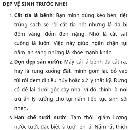
DẸP VỆ SINH TRƯỚC NHE!
Cắt tỉa lá bệnh
: Bạn mình dùng kéo bén, tiệt
trùng sạch sẽ rồi cắt tỉa hết những lá đã bị
đốm vàng, đốm đen nặng. Nhớ là cắt sát
cuống lá luôn. Việc này giúp ngăn chặn tụi
nấm lan sang những lá khỏe mạnh khác.
Dọn dẹp sân vườn
: Mấy cái lá bệnh đã cắt ra,
hay lá rụng xuống đất, mình gom lại, bỏ vào
túi rồi đem đi tiêu hủy hoặc xử lý thật kỹ. Đừng
có để lại dưới gốc cây nha, vì đó chính là nơi
trú ẩn lý tưởng cho tụi nấm tiếp tục sinh sôi
nhen.
Hạn chế tưới nước
: Tạm thời, giảm lượng
nước tưới, đặc biệt là tưới lên lá. Nấm rất thích