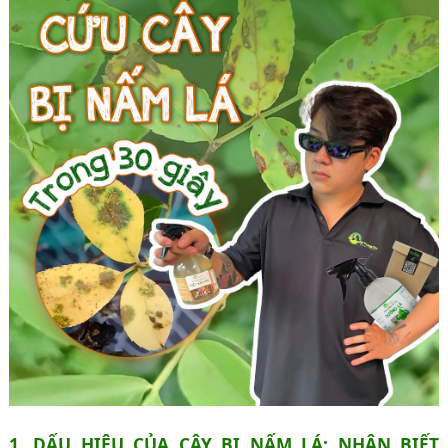
1. DẤU HIỆU CỦA CÂY BỊ NẤM LÁ: NHẬN BIẾT