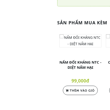
SẢN PHẨM MUA KÈM
NẤM ĐỐI KHÁNG NTC -
DIỆT NẤM HẠI
99,000đ
THÊM VÀO GIỎ