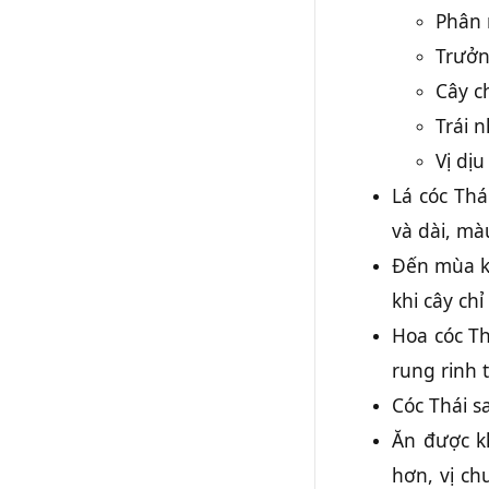
Phân 
Trưởn
Cây c
Trái 
Vị dị
Lá cóc Thá
và dài, mà
Đến mùa kh
khi cây ch
Hoa cóc T
rung rinh
Cóc Thái s
Ăn được kh
hơn, vị ch