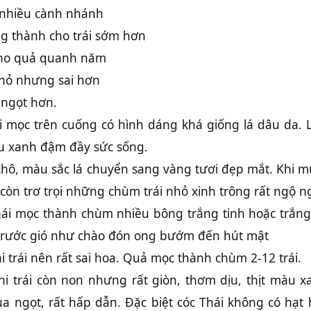
nhiều cành nhánh
g thành cho trái sớm hơn
ho quả quanh năm
nhỏ nhưng sai hơn
u ngọt hơn.
i mọc trên cuống có hình dáng khá giống lá dâu da. 
u xanh đậm đầy sức sống.
ô, màu sắc lá chuyển sang vàng tươi đẹp mắt. Khi m
ỉ còn trơ trọi những chùm trái nhỏ xinh trông rất ngộ n
hái mọc thành chùm nhiều bông trắng tinh hoặc trắng
 trước gió như chào đón ong bướm đến hút mật
ai trái nên rất sai hoa. Quả mọc thành chùm 2-12 trái.
i trái còn non nhưng rất giòn, thơm dịu, thịt màu x
ua ngọt, rất hấp dẫn. Đặc biệt cóc Thái không có hạt 