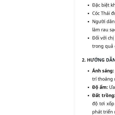
Đặc biệt k
Cóc Thái đ
Người dân 
làm rau sạc
Đối với ch
trong quả 
2. HƯỚNG DẪN
Ánh sáng:
trí thoáng
Độ ẩm:
Ưa 
Đất trồng
độ tơi xốp
phát triển