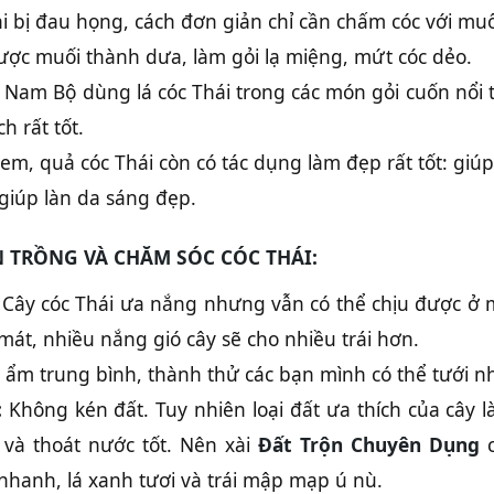
hi bị đau họng, cách đơn giản chỉ cần chấm cóc với muố
ược muối thành dưa, làm gỏi lạ miệng, mứt cóc dẻo.
Nam Bộ dùng lá cóc Thái trong các món gỏi cuốn nổi t
h rất tốt.
ị em, quả cóc Thái còn có tác dụng làm đẹp rất tốt: giú
giúp làn da sáng đẹp.
 TRỒNG VÀ CHĂM SÓC CÓC THÁI:
Cây cóc Thái ưa nắng nhưng vẫn có thể chịu được ở 
 mát, nhiều nắng gió cây sẽ cho nhiều trái hơn.
ẩm trung bình, thành thử các bạn mình có thể tưới n
:
Không kén đất. Tuy nhiên loại đất ưa thích của cây l
 và thoát nước tốt. Nên xài
Đất Trộn Chuyên Dụng
c
 nhanh, lá xanh tươi và trái mập mạp ú nù.