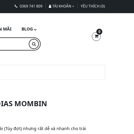
0369 741 809
TÀI KHOẢN
YÊU THÍCH (0)
N MÃI
BLOG
0
NDIAS MOMBIN
i (Tùy đợt) nhưng rất dễ và nhanh cho trái