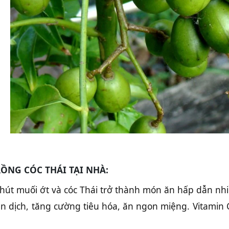
RỒNG CÓC THÁI TẠI NHÀ:
chút muối ớt và cóc Thái trở thành món ăn hấp dẫn nhi
ân dịch, tăng cường tiêu hóa, ăn ngon miệng. Vitamin C 