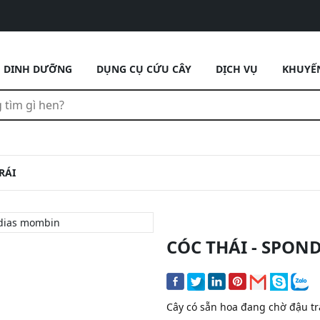
DINH DƯỠNG
DỤNG CỤ CỨU CÂY
DỊCH VỤ
KHUYẾ
RÁI
CÓC THÁI - SPO
Cây có sẵn hoa đang chờ đậu trá