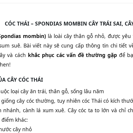
CÓC THÁI – SPONDIAS MOMBIN CÂY TRÁI SAI, CÂ
(Spondias mombin)
là loài cây thân gỗ nhỏ, được yêu
 sum suê. Bài viết này sẽ cung cấp thông tin chi tiết 
ây và cách
khắc phục các vấn đề thường gặp
để bạ
nhen!
ỦA CÂY CÓC THÁI
huộc loại cây ăn trái, thân gỗ, sống lâu năm
giống cây cóc thường, tuy nhiên cóc Thái có kích thư
 nhánh, cành lá xum xuê. Cây cóc ta to lớn và chỉ c
 điểm khác:
thước cây nhỏ