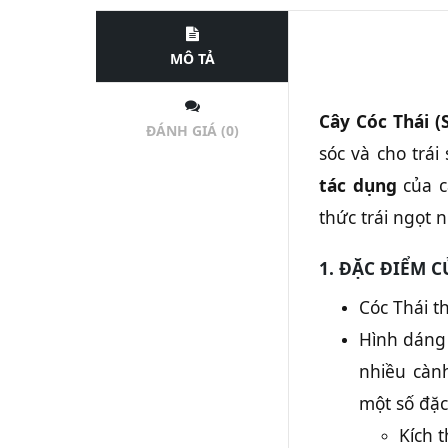
MÔ TẢ
Cây Cóc Thái 
ĐÁNH GIÁ (0)
sóc và cho trái
tác dụng
của c
thức trái ngọt 
1. ĐẶC ĐIỂM C
Cóc Thái t
Hình dáng 
nhiều cành
một số đặc
Kích 