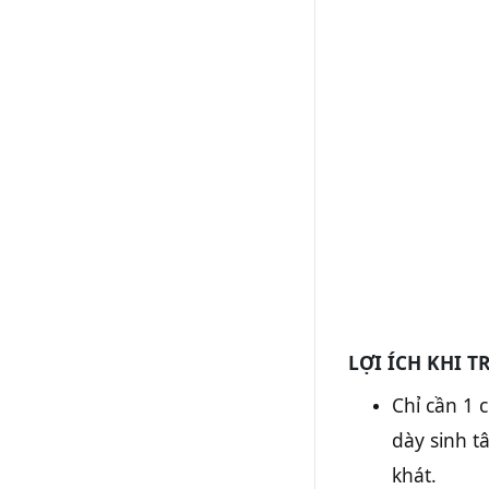
LỢI ÍCH KHI T
Chỉ cần 1 
dày sinh t
khát.