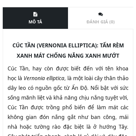
MÔ TẢ
ĐÁNH GIÁ (0)
CÚC TẦN (VERNONIA ELLIPTICA): TẤM RÈM
XANH MÁT CHỐNG NẮNG XANH MƯỚT
Cúc Tần, hay còn được biết đến với tên khoa
học là
Vernonia elliptica
, là một loài cây thân thảo
dây leo có nguồn gốc từ Ấn Độ. Nổi bật với sức
sống mãnh liệt và khả năng chịu nắng tuyệt vời,
Cúc Tần được trồng phổ biến để làm mát các
không gian đón nắng gắt như ban công, mái
nhà hoặc tường rào đặc biệt là ở hướng Tây.