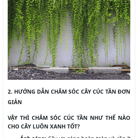
2. HƯỚNG DẪN CHĂM SÓC CÂY CÚC TẦN ĐƠN
GIẢN
VẬY THÌ CHĂM SÓC CÚC TẦN NHƯ THẾ NÀO
CHO CÂY LUÔN XANH TỐT?