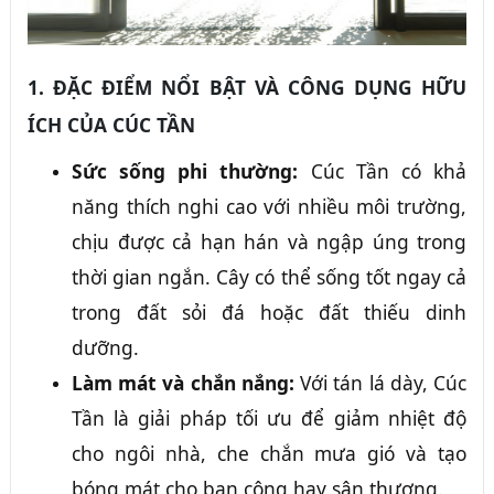
1. ĐẶC ĐIỂM NỔI BẬT VÀ CÔNG DỤNG HỮU
ÍCH CỦA CÚC TẦN
Sức sống phi thường:
Cúc Tần có khả
năng thích nghi cao với nhiều môi trường,
chịu được cả hạn hán và ngập úng trong
thời gian ngắn. Cây có thể sống tốt ngay cả
trong đất sỏi đá hoặc đất thiếu dinh
dưỡng.
Làm mát và chắn nắng:
Với tán lá dày, Cúc
Tần là giải pháp tối ưu để giảm nhiệt độ
cho ngôi nhà, che chắn mưa gió và tạo
bóng mát cho ban công hay sân thượng.