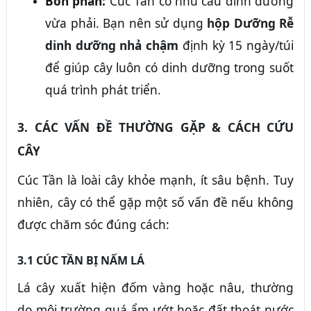
Bón phân:
Cúc Tần có nhu cầu dinh dưỡng
vừa phải. Bạn nên sử dụng
hộp Dưỡng Rễ
dinh dưỡng nhả chậm
định kỳ 15 ngày/túi
để giúp cây luôn có dinh dưỡng trong suốt
quá trình phát triển.
3. CÁC VẤN ĐỀ THƯỜNG GẶP & CÁCH CỨU
CÂY
Cúc Tần là loài cây khỏe mạnh, ít sâu bệnh. Tuy
nhiên, cây có thể gặp một số vấn đề nếu không
được chăm sóc đúng cách:
3.1 CÚC TẦN BỊ NẤM LÁ
Lá cây xuất hiện đốm vàng hoặc nâu, thường
do môi trường quá ẩm ướt hoặc đất thoát nước