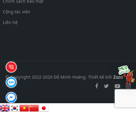
Chính sách bảo mật
Cộng tác viên
Liên hệ
© Copyright 2022-2026 Đỗ Minh Hoàng.
Thiết kế bởi
Zozo