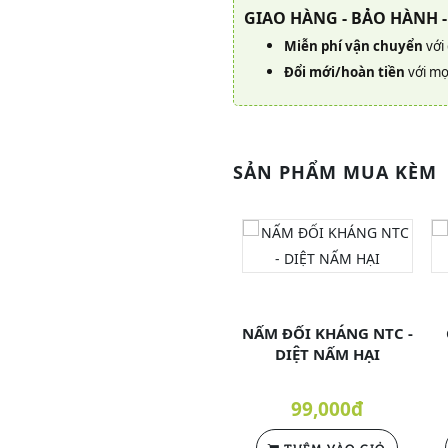
GIAO HÀNG - BẢO HÀNH -
Miễn phí vận chuyển
với
Đổi mới/hoàn tiền
với mọ
SẢN PHẨM MUA KÈM
NẤM ĐỐI KHÁNG NTC -
DIỆT NẤM HẠI
99,000đ
THÊM VÀO GIỎ