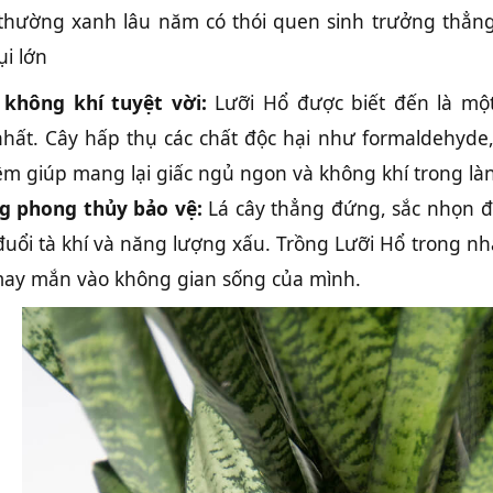
y thường xanh lâu năm có thói quen sinh trưởng thẳng
i lớn
 không khí tuyệt vời:
Lưỡi Hổ được biết đến là một
nhất. Cây hấp thụ các chất độc hại như formaldehyde, 
m giúp mang lại giấc ngủ ngon và không khí trong là
g phong thủy bảo vệ:
Lá cây thẳng đứng, sắc nhọn đư
uổi tà khí và năng lượng xấu. Trồng Lưỡi Hổ trong nhà
ay mắn vào không gian sống của mình.