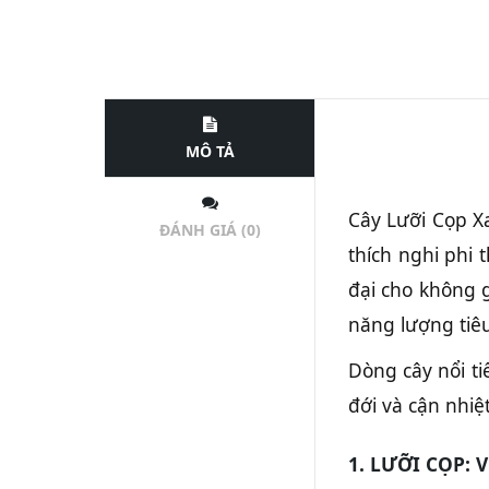
MÔ TẢ
Cây Lưỡi Cọp Xa
ĐÁNH GIÁ (0)
thích nghi phi
đại cho không g
năng lượng tiêu
Dòng cây nổi ti
đới và cận nhiệ
1. LƯỠI CỌP: 