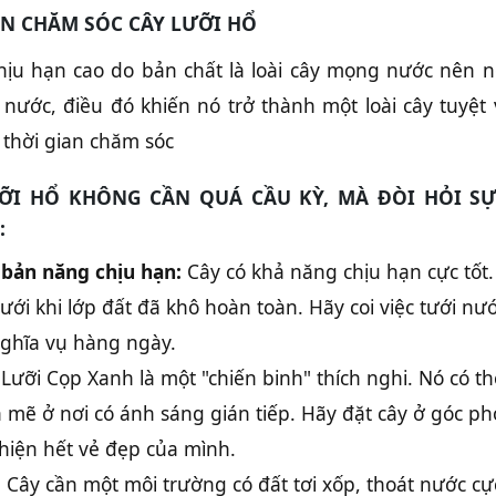
N CHĂM SÓC CÂY LƯỠI HỔ
hịu hạn cao do bản chất là loài cây mọng nước nên nó
 nước, điều đó khiến nó trở thành một loài cây tuyệt
 thời gian chăm sóc
I HỔ KHÔNG CẦN QUÁ CẦU KỲ, MÀ ĐÒI HỎI SỰ 
:
 bản năng chịu hạn:
Cây có khả năng chịu hạn cực tốt. 
tưới khi lớp đất đã khô hoàn toàn. Hãy coi việc tưới
ghĩa vụ hàng ngày.
Lưỡi Cọp Xanh là một "chiến binh" thích nghi. Nó có th
 mẽ ở nơi có ánh sáng gián tiếp. Hãy đặt cây ở góc p
 hiện hết vẻ đẹp của mình.
:
Cây cần một môi trường có đất tơi xốp, thoát nước cự