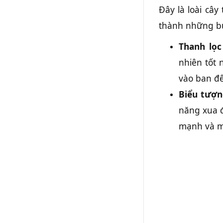
Đây là loài câ
thành những bụ
Thanh lọc
nhiên tốt 
vào ban đê
Biểu tượn
năng xua đ
mạnh và m