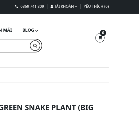
0369 741 809
TÀI KHOẢN
YÊU THÍCH (0)
N MÃI
BLOG
0
GREEN SNAKE PLANT (BIG