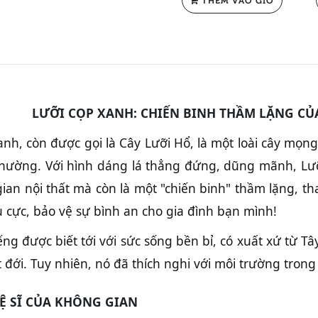
LƯỠI CỌP XANH: CHIẾN BINH THẦM LẶNG CỦ
nh, còn được gọi là Cây Lưỡi Hổ, là một loài cây mọn
 thường. Với hình dáng lá thẳng đứng, dũng mãnh, Lư
ian nội thất mà còn là một "chiến binh" thầm lặng, th
 cực, bảo vệ sự bình an cho gia đình bạn mình!
ếng được biết tới với sức sống bền bỉ, có xuất xứ từ Tâ
t đới. Tuy nhiên, nó đã thích nghi với môi trường tron
VỆ SĨ CỦA KHÔNG GIAN