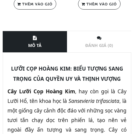
THÊM VÀO GIỎ
THÊM VÀO GIỎ
MÔ TẢ
ĐÁNH GIÁ (0)
LƯỠI CỌP HOÀNG KIM: BIỂU TƯỢNG SANG
TRỌNG CỦA QUYỀN UY VÀ THỊNH VƯỢNG
Cây Lưỡi Cọp Hoàng Kim
, hay còn gọi là Cây
Lưỡi Hổ, tên khoa học là
Sansevieria trifasciata
, là
một giống cây cảnh độc đáo với những sọc vàng
tươi tắn chạy dọc trên phiến lá, tạo nên vẻ
ngoài đầy ấn tượng và sang trọng. Cây có