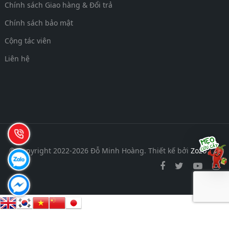
Chính sách Giao hàng & Đổi trả
Chính sách bảo mật
Cộng tác viên
Liên hệ
© Copyright 2022-2026 Đỗ Minh Hoàng.
Thiết kế bởi
Zozo