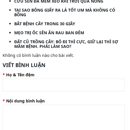
CỨU SEN ĐÁ MỀM XÈO KHI TRỜI QUÁ NÓNG
TẠI SAO BÔNG GIẤY RA LÁ TỐT UM MÀ KHÔNG CÓ
BÔNG
BẮT BỆNH CÂY TRONG 30 GIÂY
MẸO TRỊ ỐC SÊN ĂN RAU BAN ĐÊM
ĐẤT CŨ TRỒNG CÂY: BỎ ĐI THÌ CỰC, GIỮ LẠI THÌ SỢ
MẦM BỆNH. PHẢI LÀM SAO?
Không có bình luận nào cho bài viết.
VIẾT BÌNH LUẬN
Họ & Tên đệm
Nội dung bình luận