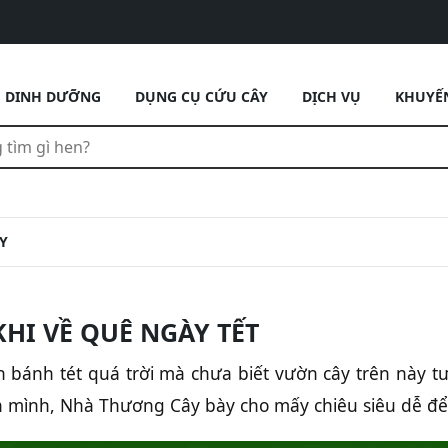
DINH DƯỠNG
DỤNG CỤ CỨU CÂY
DỊCH VỤ
KHUYẾ
Y
HI VỀ QUÊ NGÀY TẾT
 bánh tét quá trời mà chưa biết vườn cây trên này tư
n mình, Nhà Thương Cây bày cho mấy chiêu siêu dễ để