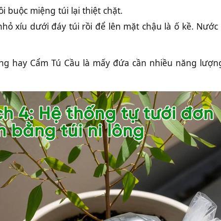
i buộc miệng túi lại thiệt chặt.
 xíu dưới đáy túi rồi để lên mặt chậu là ố kề. Nước s
 hay Cẩm Tú Cầu là mấy đứa cần nhiều năng lượng đ