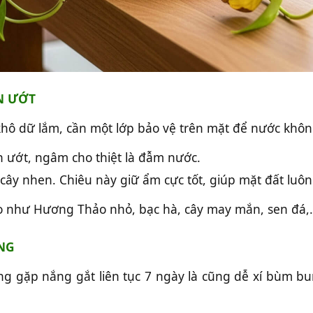
N ƯỚT
khô dữ lắm, cần một lớp bảo vệ trên mặt để nước không
n ướt, ngâm cho thiệt là đẫm nước.
ây nhen. Chiêu này giữ ẩm cực tốt, giúp mặt đất luô
o như Hương Thảo nhỏ, bạc hà, cây may mắn, sen đá,.
ÔNG
g gặp nắng gắt liên tục 7 ngày là cũng dễ xí bùm b