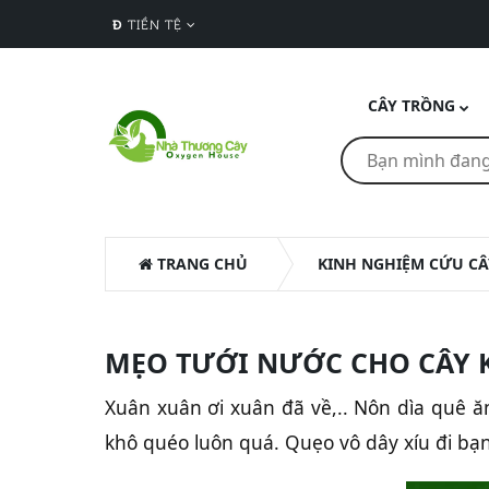
Đ
TIỀN TỆ
CÂY TRỒNG
TRANG CHỦ
KINH NGHIỆM CỨU CÂ
MẸO TƯỚI NƯỚC CHO CÂY K
Xuân xuân ơi xuân đã về,.. Nôn dìa quê ăn
khô quéo luôn quá. Quẹo vô dây xíu đi bạ