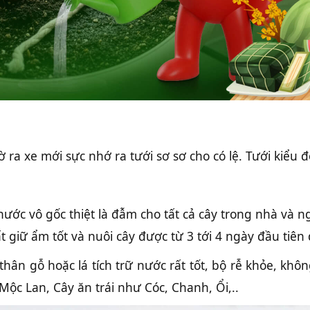
ờ ra xe mới sực nhớ ra tưới sơ sơ cho có lệ. Tưới kiểu
ước vô gốc thiệt là đẫm cho tất cả cây trong nhà và ngo
 giữ ẩm tốt và nuôi cây được từ 3 tới 4 ngày đầu tiên
hân gỗ hoặc lá tích trữ nước rất tốt, bộ rễ khỏe, khô
 Mộc Lan, Cây ăn trái như Cóc, Chanh, Ổi,..