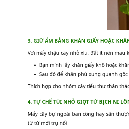
3. GIỮ ẨM BẰNG KHĂN GIẤY HOẶC KHĂ
Với mấy chậu cây nhỏ xíu, đất ít nên mau 
Bạn mình lấy khăn giấy khô hoặc khă
Sau đó để khăn phủ xung quanh gốc c
Thích hợp cho nhóm cây tiểu thư thân thả
4. TỰ CHẾ TÚI NHỎ GIỌT TỪ BỊCH NI L
Mấy cây bự ngoài ban công hay sân thượn
từ từ mới trụ nổi