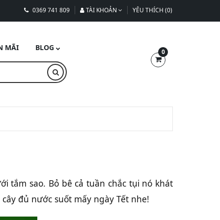
0369 741 809
TÀI KHOẢN
YÊU THÍCH (0)
N MÃI
BLOG
0
ới tắm sao. Bỏ bê cả tuần chắc tụi nó khát
 cây đủ nước suốt mấy ngày Tết nhe!