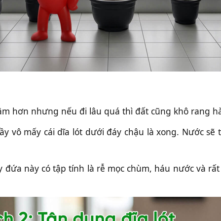
m hơn nhưng nếu đi lâu quá thì đất cũng khô rang h
ầy vô mấy cái dĩa lót dưới đáy chậu là xong. Nước sẽ
đứa này có tập tính là rễ mọc chùm, háu nước và rất