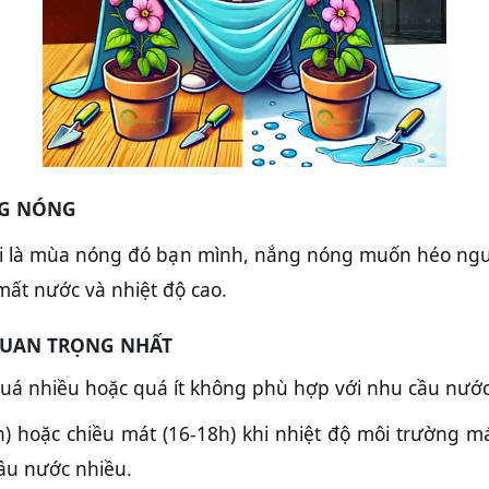
NG NÓNG
i là mùa nóng đó bạn mình, nắng nóng muốn héo ngườ
mất nước và nhiệt độ cao.
QUAN TRỌNG NHẤT
 quá nhiều hoặc quá ít không phù hợp với nhu cầu nước
h) hoặc chiều mát (16-18h) khi nhiệt độ môi trường m
ầu nước nhiều.