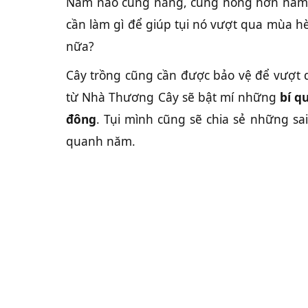
Năm nào cũng nắng, cũng nóng hơn năm trư
cần làm gì để giúp tụi nó vượt qua mùa 
nữa?
Cây trồng cũng cần được bảo vệ để vượt qu
từ Nhà Thương Cây sẽ bật mí những
bí q
đông
. Tụi mình cũng sẽ chia sẻ những s
quanh năm.