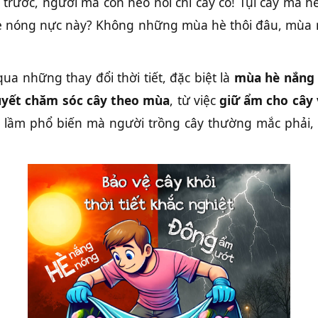
ớc, người mà còn héo nói chi cây cỏ! Tụi cây mà hé
hè nóng nực này? Không những mùa hè thôi đâu, mùa 
a những thay đổi thời tiết, đặc biệt là
mùa hè nắng
uyết chăm sóc cây theo mùa
, từ việc
giữ ẩm cho cây
ai lầm phổ biến mà người trồng cây thường mắc phải,