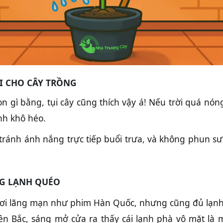
I CHO CÂY TRỒNG
 gì bằng, tụi cây cũng thích vậy á! Nếu trời quá nón
nh khô héo.
tránh ánh nắng trực tiếp buổi trưa, và không phun s
NG LẠNH QUÉO
ơi lãng mạn như phim Hàn Quốc, nhưng cũng đủ lạnh đ
iền Bắc, sáng mở cửa ra thấy cái lạnh phà vô mặt là