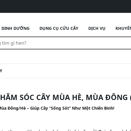
DINH DƯỠNG
DỤNG CỤ CỨU CÂY
DỊCH VỤ
KHUYẾ
Y
HĂM SÓC CÂY MÙA HÈ, MÙA ĐÔNG 
Mùa Đông/Hè – Giúp Cây “Sống Sót” Như Một Chiến Binh!