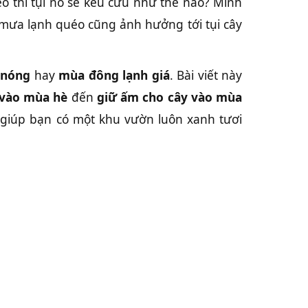
o thì tụi nó sẽ kêu cứu như thế nào? Mình
mưa lạnh quéo cũng ảnh hưởng tới tụi cây
 nóng
hay
mùa đông lạnh giá
. Bài viết này
 vào mùa hè
đến
giữ ấm cho cây vào mùa
 giúp bạn có một khu vườn luôn xanh tươi