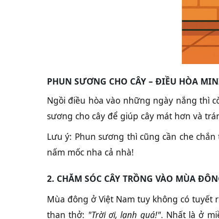
PHUN SƯƠNG CHO CÂY – ĐIỀU HÒA MIN
Ngồi điều hòa vào những ngày nắng thì còn
sương cho cây để giúp cây mát hơn và trá
Lưu ý: Phun sương thì cũng cần che chắn 
nấm mốc nha cả nhà!
2. CHĂM SÓC CÂY TRỒNG VÀO MÙA ĐÔ
Mùa đông ở Việt Nam tuy không có tuyết r
than thở:
"Trời ơi, lạnh quá!"
. Nhất là ở m