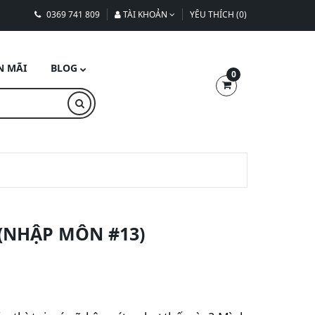
0369 741 809
TÀI KHOẢN
YÊU THÍCH (0)
N MÃI
BLOG
0
(NHẬP MÔN #13)