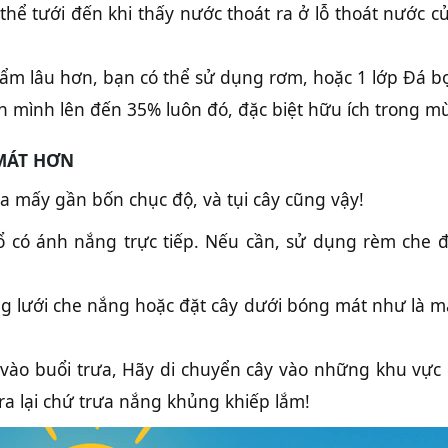
hể tưới đến khi thấy nước thoát ra ở lỗ thoát nước c
ẩm lâu hơn, bạn có thể sử dụng rơm, hoặc 1 lớp Đá bọ
n mình lên đến 35% luôn đó, đặc biệt hữu ích trong m
 MÁT HƠN
 mấy gần bốn chục độ, và tụi cây cũng vậy!
sổ có ánh nắng trực tiếp. Nếu cần, sử dụng rèm che
g lưới che nắng hoặc đặt cây dưới bóng mát như là má
 vào buổi trưa, Hãy di chuyển cây vào những khu vực
ra lại chứ trưa nắng khủng khiếp lắm!