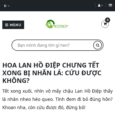
Đ
0
MENU
HOA LAN HỒ ĐIỆP CHƯNG TẾT
XONG BỊ NHĂN LÁ: CỨU ĐƯỢC
KHÔNG?
Tết xong xuôi, nhìn vô mấy chậu Lan Hồ Điệp thấy
lá nhăn nheo héo queo. Tính đem đi bỏ đúng hôn?
Khoan nha, còn cứu được đó, đừng bỏ!