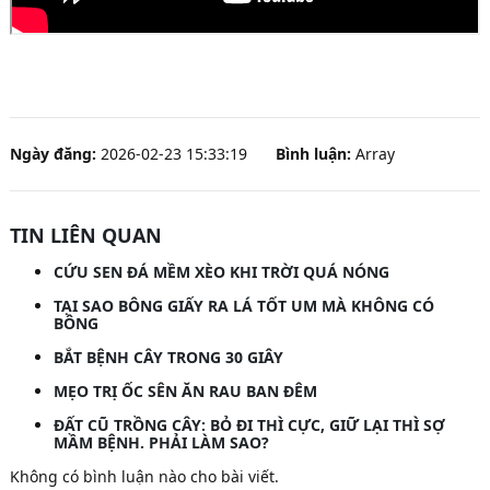
Ngày đăng:
2026-02-23 15:33:19
Bình luận:
Array
TIN LIÊN QUAN
CỨU SEN ĐÁ MỀM XÈO KHI TRỜI QUÁ NÓNG
TẠI SAO BÔNG GIẤY RA LÁ TỐT UM MÀ KHÔNG CÓ
BÔNG
BẮT BỆNH CÂY TRONG 30 GIÂY
MẸO TRỊ ỐC SÊN ĂN RAU BAN ĐÊM
ĐẤT CŨ TRỒNG CÂY: BỎ ĐI THÌ CỰC, GIỮ LẠI THÌ SỢ
MẦM BỆNH. PHẢI LÀM SAO?
Không có bình luận nào cho bài viết.