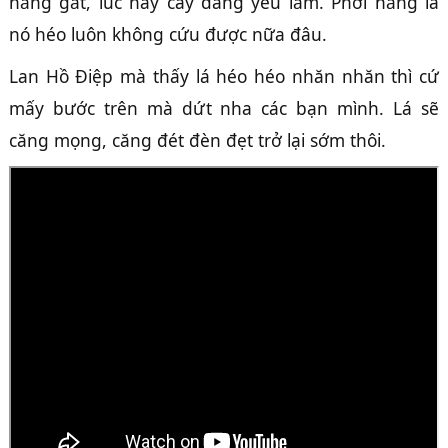
nắng gắt, lúc này cây đang yếu lắm. Phơi nắng là
nó héo luôn không cứu được nữa đâu.
Lan Hồ Điệp mà thấy lá héo héo nhăn nhăn thì cứ
mấy bước trên mà dứt nha các bạn mình. Lá sẽ
căng mọng, căng đét đèn đẹt trở lại sớm thôi.