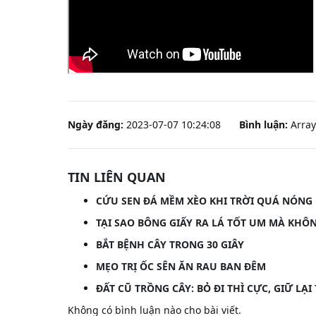
Ngày đăng:
2023-07-07 10:24:08
Bình luận:
Array
TIN LIÊN QUAN
CỨU SEN ĐÁ MỀM XÈO KHI TRỜI QUÁ NÓNG
TẠI SAO BÔNG GIẤY RA LÁ TỐT UM MÀ KHÔ
BẮT BỆNH CÂY TRONG 30 GIÂY
MẸO TRỊ ỐC SÊN ĂN RAU BAN ĐÊM
ĐẤT CŨ TRỒNG CÂY: BỎ ĐI THÌ CỰC, GIỮ LẠ
Không có bình luận nào cho bài viết.