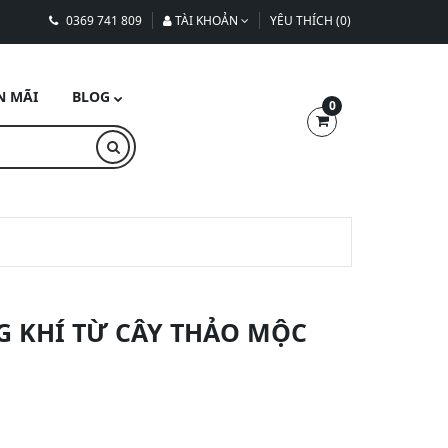
0369 741 809
TÀI KHOẢN
YÊU THÍCH (0)
N MÃI
BLOG
0
G KHÍ TỪ CÂY THẢO MỘC