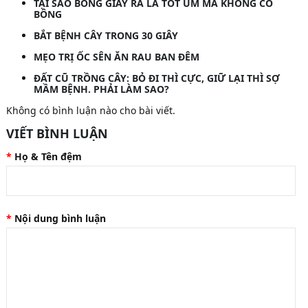
TẠI SAO BÔNG GIẤY RA LÁ TỐT UM MÀ KHÔNG CÓ
BÔNG
BẮT BỆNH CÂY TRONG 30 GIÂY
MẸO TRỊ ỐC SÊN ĂN RAU BAN ĐÊM
ĐẤT CŨ TRỒNG CÂY: BỎ ĐI THÌ CỰC, GIỮ LẠI THÌ SỢ
MẦM BỆNH. PHẢI LÀM SAO?
Không có bình luận nào cho bài viết.
VIẾT BÌNH LUẬN
Họ & Tên đệm
Nội dung bình luận