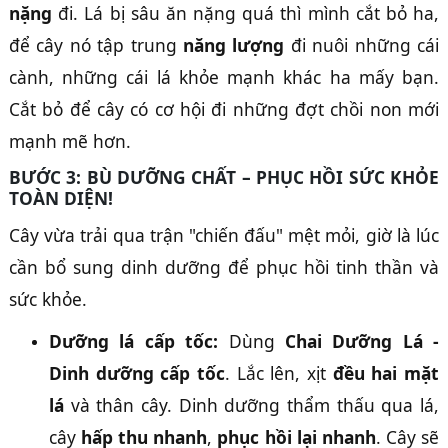
nặng
đi. Lá bị sâu ăn nặng quá thì mình cắt bỏ ha,
để cây nó tập trung
năng lượng
đi nuôi những cái
cành, những cái lá khỏe mạnh khác ha mấy bạn.
Cắt bỏ để cây có cơ hội đi những đợt chồi non mới
mạnh mẽ hơn.
BƯỚC 3: BÙ DƯỠNG CHẤT – PHỤC HỒI SỨC KHỎE
TOÀN DIỆN!
Cây vừa trải qua trận "chiến đấu" mệt mỏi, giờ là lúc
cần bổ sung dinh dưỡng để phục hồi tinh thần và
sức khỏe.
Dưỡng lá cấp tốc:
Dùng
Chai Dưỡng Lá -
Dinh dưỡng cấp tốc
. Lắc lên, xịt
đều hai mặt
lá
và thân cây. Dinh dưỡng thẩm thấu qua lá,
cây
hấp thu nhanh
,
phục hồi lại nhanh
. Cây sẽ