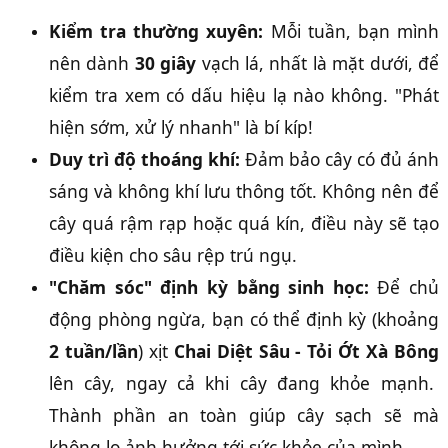
Kiểm tra thường xuyên:
Mỗi tuần, bạn mình
nên dành
30 giây
vạch lá, nhất là mặt dưới, để
kiểm tra xem có dấu hiệu lạ nào không. "Phát
hiện sớm, xử lý nhanh" là bí kíp!
Duy trì độ thoáng khí:
Đảm bảo cây có đủ ánh
sáng và không khí lưu thông tốt. Không nên để
cây quá rậm rạp hoặc quá kín, điều này sẽ tạo
điều kiện cho sâu rệp trú ngụ.
"Chăm sóc" định kỳ bằng sinh học:
Để chủ
động phòng ngừa, bạn có thể định kỳ (khoảng
2 tuần/lần
) xịt
Chai Diệt Sâu - Tỏi Ớt Xà Bông
lên cây, ngay cả khi cây đang khỏe mạnh.
Thành phần an toàn giúp cây sạch sẽ mà
không lo ảnh hưởng tới sức khỏe của mình.