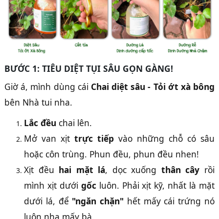
BƯỚC 1: TIÊU DIỆT TỤI SÂU GỌN GÀNG!
Giờ á, mình dùng cái
Chai diệt sâu - Tỏi ớt xà bông
bên Nhà tui nha.
Lắc đều
chai lên.
Mở van xịt
trực tiếp
vào những chỗ có sâu
hoặc côn trùng. Phun đều, phun đều nhen!
Xịt đều
hai mặt lá
, dọc xuống
thân cây
rồi
mình xịt dưới
gốc
luôn. Phải xịt kỹ, nhất là mặt
dưới lá, để
"ngăn chặn"
hết mấy cái trứng nó
luôn nha mấy bà.