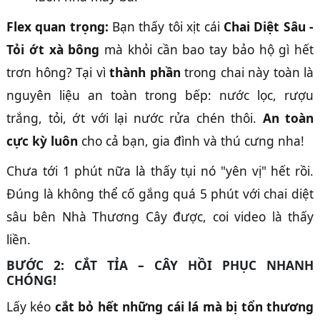
Flex quan trọng:
Bạn thấy tôi xịt cái
Chai Diệt Sâu -
Tỏi ớt xà bông
mà khỏi cần bao tay bảo hộ gì hết
trơn hông? Tại vì
thành phần
trong chai này toàn là
nguyên liệu an toàn trong bếp: nước lọc, rượu
trắng, tỏi, ớt với lại nước rửa chén thôi.
An toàn
cực kỳ luôn
cho cả bạn, gia đình và thú cưng nha!
Chưa tới 1 phút nữa là thấy tụi nó "yên vị" hết rồi.
Đúng là không thể cố gắng quá 5 phút với chai diệt
sâu bên Nhà Thương Cây được, coi video là thấy
liền.
BƯỚC 2: CẮT TỈA – CÂY HỒI PHỤC NHANH
CHÓNG!
Lấy kéo
cắt bỏ hết những cái lá mà bị tổn thương