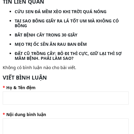
TIN LIÊN QUAN
CỨU SEN ĐÁ MỀM XÈO KHI TRỜI QUÁ NÓNG
TẠI SAO BÔNG GIẤY RA LÁ TỐT UM MÀ KHÔNG CÓ
BÔNG
BẮT BỆNH CÂY TRONG 30 GIÂY
MẸO TRỊ ỐC SÊN ĂN RAU BAN ĐÊM
ĐẤT CŨ TRỒNG CÂY: BỎ ĐI THÌ CỰC, GIỮ LẠI THÌ SỢ
MẦM BỆNH. PHẢI LÀM SAO?
Không có bình luận nào cho bài viết.
VIẾT BÌNH LUẬN
Họ & Tên đệm
Nội dung bình luận