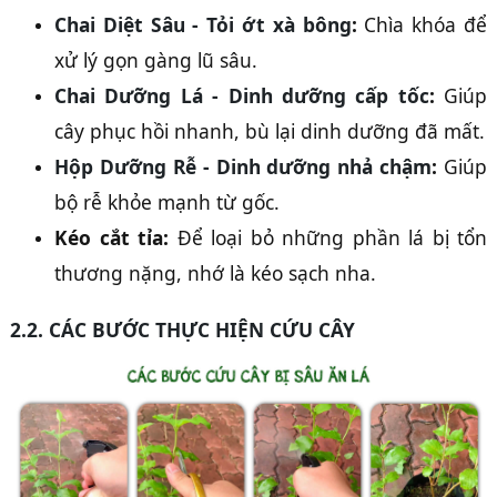
Chai Diệt Sâu - Tỏi ớt xà bông
:
Chìa khóa để
xử lý gọn gàng lũ sâu.
Chai Dưỡng Lá - Dinh dưỡng cấp tốc
:
Giúp
cây phục hồi nhanh, bù lại dinh dưỡng đã mất.
Hộp Dưỡng Rễ - Dinh dưỡng nhả chậm
:
Giúp
bộ rễ khỏe mạnh từ gốc.
Kéo cắt tỉa:
Để loại bỏ những phần lá bị tổn
thương nặng, nhớ là kéo sạch nha.
2.2. CÁC BƯỚC THỰC HIỆN CỨU CÂY