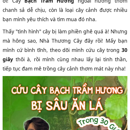
ơi! Cây
Bạch Trầm Hương
ngoài hương thơm
chanh sả dễ chịu, còn là loại cây cảnh được nhiều
bạn mình yêu thích và tìm mua đó nha.
Thấy "tình hình" cây bị làm phiền ghê quá à! Nhưng
mà hông sao, Nhà Thương Cây đây rồi! Mấy bạn
mình cứ bình tĩnh, theo dõi mình cứu cây trong
30
giây
thôi à, rồi mình cùng nhau lấy lại tinh thần,
tiếp tục đam mê trồng cây cảnh thơm mát này nha!