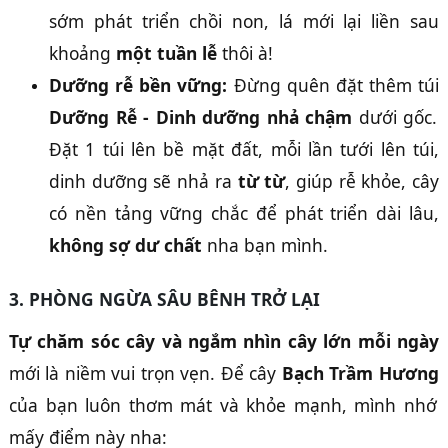
sớm phát triển chồi non, lá mới lại liền sau
khoảng
một tuần lễ
thôi à!
Dưỡng rễ bền vững:
Đừng quên đặt thêm túi
Dưỡng Rễ - Dinh dưỡng nhả chậm
dưới gốc.
Đặt 1 túi lên bề mặt đất, mỗi lần tưới lên túi,
dinh dưỡng sẽ nhả ra
từ từ
, giúp rễ khỏe, cây
có nền tảng vững chắc để phát triển dài lâu,
không sợ dư chất
nha bạn mình.
3. PHÒNG NGỪA SÂU BÊNH TRỞ LẠI
Tự chăm sóc cây và ngắm nhìn cây lớn mỗi ngày
mới là niềm vui trọn vẹn. Để cây
Bạch Trầm Hương
của bạn luôn thơm mát và khỏe mạnh, mình nhớ
mấy điểm này nha: